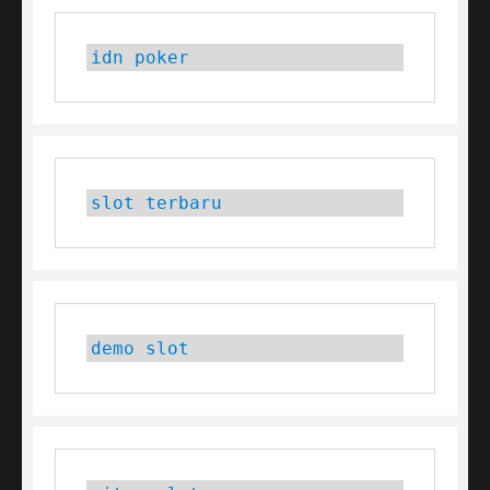
idn poker
slot terbaru
demo slot