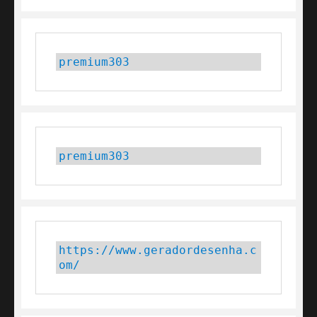
premium303
premium303
https://www.geradordesenha.c
om/