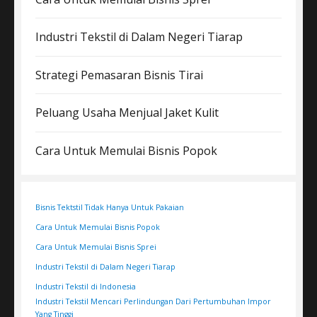
Industri Tekstil di Dalam Negeri Tiarap
Strategi Pemasaran Bisnis Tirai
Peluang Usaha Menjual Jaket Kulit
Cara Untuk Memulai Bisnis Popok
Bisnis Tektstil Tidak Hanya Untuk Pakaian
Cara Untuk Memulai Bisnis Popok
Cara Untuk Memulai Bisnis Sprei
Industri Tekstil di Dalam Negeri Tiarap
Industri Tekstil di Indonesia
Industri Tekstil Mencari Perlindungan Dari Pertumbuhan Impor
Yang Tinggi