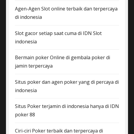
Agen-Agen Slot online terbaik dan terpercaya
di indonesia
Slot gacor setiap saat cuma di IDN Slot
indonesia
Bermain poker Online di gembala poker di
jamin terpercaya
Situs poker dan agen poker yang di percaya di
indonesia
Situs Poker terjamin di indonesia hanya di IDN
poker 88
Ciri-ciri Poker terbaik dan terpercaya di