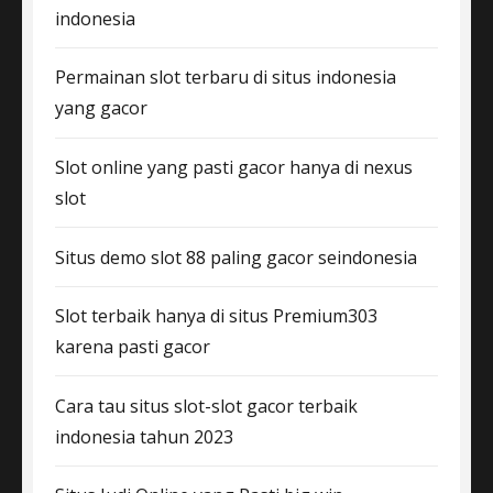
indonesia
Permainan slot terbaru di situs indonesia
yang gacor
Slot online yang pasti gacor hanya di nexus
slot
Situs demo slot 88 paling gacor seindonesia
Slot terbaik hanya di situs Premium303
karena pasti gacor
Cara tau situs slot-slot gacor terbaik
indonesia tahun 2023