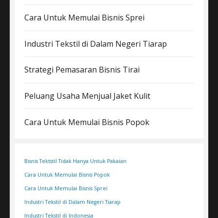
Cara Untuk Memulai Bisnis Sprei
Industri Tekstil di Dalam Negeri Tiarap
Strategi Pemasaran Bisnis Tirai
Peluang Usaha Menjual Jaket Kulit
Cara Untuk Memulai Bisnis Popok
Bisnis Tektstil Tidak Hanya Untuk Pakaian
Cara Untuk Memulai Bisnis Popok
Cara Untuk Memulai Bisnis Sprei
Industri Tekstil di Dalam Negeri Tiarap
Industri Tekstil di Indonesia