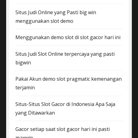
Situs Judi Online yang Pasti big win
menggunakan slot demo
Menggunakan demo slot di slot gacor hari ini
Situs Judi Slot Online terpercaya yang pasti
bigwin
Pakai Akun demo slot pragmatic kemenangan
terjamin
Situs-Situs Slot Gacor di Indonesia Apa Saja
yang Ditawarkan
Gacor setiap saat slot gacor hari ini pasti
maxwin