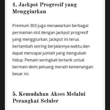
4. Jackpot Progresif yang
Menggiurkan
Premium 303 juga menawarkan berbagai
permainan slot dengan jackpot progresif
yang menggiurkan. Jackpot ini terus
bertambah seiring berjalannya waktu dan
dapat mencapai jumlah yang mengubah
hidup. Pemain seringkali tertarik untuk
bermain demi peluang meraih kemenangan
besar ini.
5. Kemudahan Akses Melalui
Perangkat Seluler