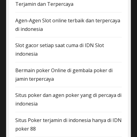
Terjamin dan Terpercaya
Agen-Agen Slot online terbaik dan terpercaya
di indonesia
Slot gacor setiap saat cuma di IDN Slot
indonesia
Bermain poker Online di gembala poker di
jamin terpercaya
Situs poker dan agen poker yang di percaya di
indonesia
Situs Poker terjamin di indonesia hanya di IDN
poker 88