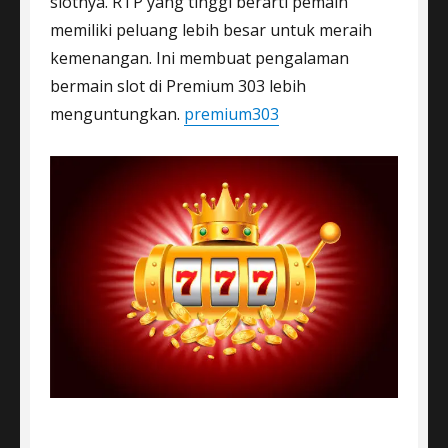
slotnya. RTP yang tinggi berarti pemain
memiliki peluang lebih besar untuk meraih
kemenangan. Ini membuat pengalaman
bermain slot di Premium 303 lebih
menguntungkan.
premium303