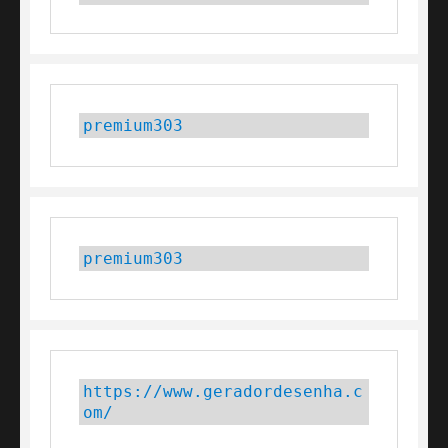
premium303
premium303
https://www.geradordesenha.c
om/