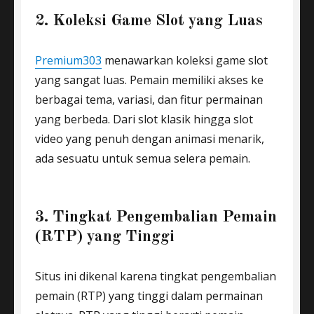
2. Koleksi Game Slot yang Luas
Premium303
menawarkan koleksi game slot
yang sangat luas. Pemain memiliki akses ke
berbagai tema, variasi, dan fitur permainan
yang berbeda. Dari slot klasik hingga slot
video yang penuh dengan animasi menarik,
ada sesuatu untuk semua selera pemain.
3. Tingkat Pengembalian Pemain
(RTP) yang Tinggi
Situs ini dikenal karena tingkat pengembalian
pemain (RTP) yang tinggi dalam permainan