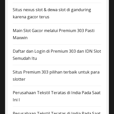
Situs nexus slot & dewa slot di ganduring
karena gacor terus
Main Slot Gacor melalui Premium 303 Pasti
Maxwin
Daftar dan Login di Premium 303 dan IDN Slot
Semudah Itu
Situs Premium 303 pilihan terbaik untuk para
slotter
Perusahaan Tekstil Teratas di India Pada Saat
Ini I
Perusahaan Tekstil Teratas di India Pada Saat