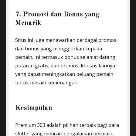
7. Promosi dan Bonus yang
Menarik
Situs ini juga menawarkan berbagai promosi
dan bonus yang menggiurkan kepada
pemain. Ini termasuk bonus selamat datang,
putaran gratis, dan promosi khusus lainnya
yang dapat meningkatkan peluang pemain
untuk meraih kemenangan.
Kesimpulan
Premium 303 adalah pilihan terbaik bagi para
slotter yang mencari pengalaman bermain