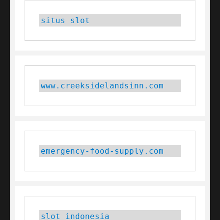
situs slot
www.creeksidelandsinn.com
emergency-food-supply.com
slot indonesia