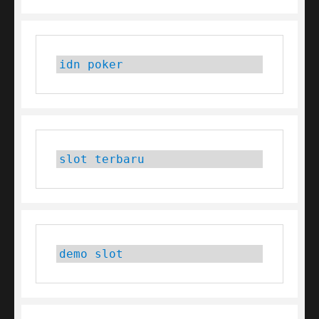
idn poker
slot terbaru
demo slot