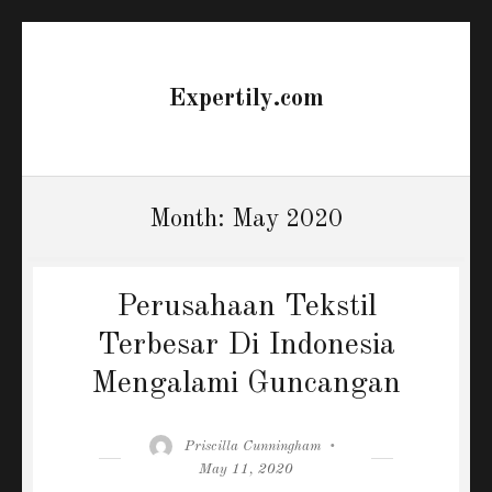
Expertily.com
Month:
May 2020
Perusahaan Tekstil
Terbesar Di Indonesia
Mengalami Guncangan
Author
Posted
Priscilla Cunningham
on
May 11, 2020