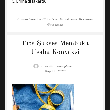
S. Erlina di Jakarta.
Tags
Perusahaan Tekstil Terbesar Di Indonesia Mengalami
Guncangan
Tips Sukses Membuka
Usaha Konveksi
Author
Posted
Priscilla Cunningham
on
May 11, 2020