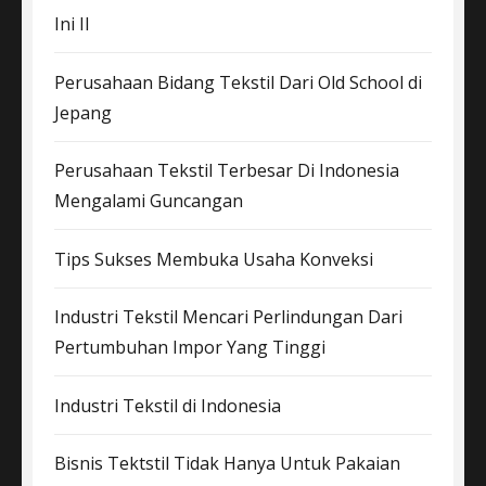
Ini II
Perusahaan Bidang Tekstil Dari Old School di
Jepang
Perusahaan Tekstil Terbesar Di Indonesia
Mengalami Guncangan
Tips Sukses Membuka Usaha Konveksi
Industri Tekstil Mencari Perlindungan Dari
Pertumbuhan Impor Yang Tinggi
Industri Tekstil di Indonesia
Bisnis Tektstil Tidak Hanya Untuk Pakaian