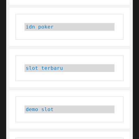
idn poker
slot terbaru
demo slot