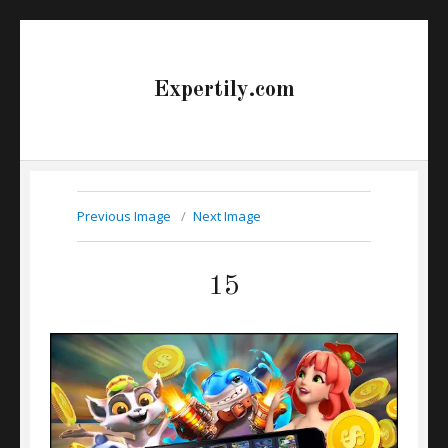
Expertily.com
Previous Image
Next Image
15