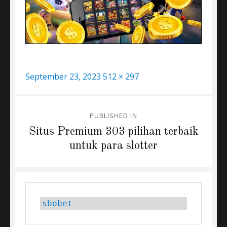
Posted
Full
September 23, 2023
512 × 297
on
size
Post
PUBLISHED IN
navigation
Situs Premium 303 pilihan terbaik
untuk para slotter
sbobet