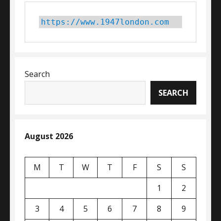
https://www.1947london.com
Search
SEARCH
August 2026
M
T
W
T
F
S
S
1
2
3
4
5
6
7
8
9