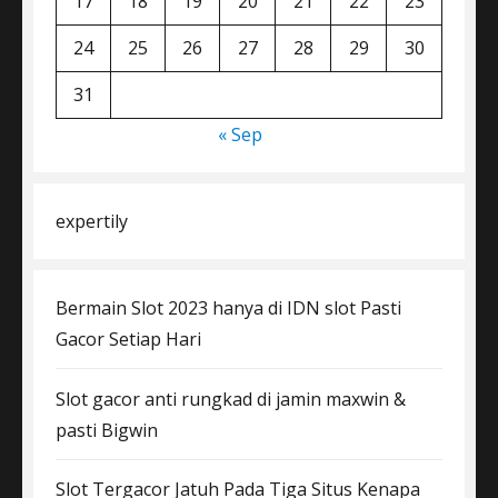
17
18
19
20
21
22
23
24
25
26
27
28
29
30
31
« Sep
expertily
Bermain Slot 2023 hanya di IDN slot Pasti
Gacor Setiap Hari
Slot gacor anti rungkad di jamin maxwin &
pasti Bigwin
Slot Tergacor Jatuh Pada Tiga Situs Kenapa