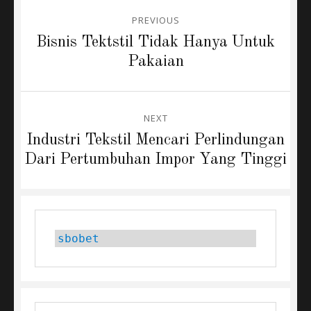
Post
PREVIOUS
navigation
Previous
Bisnis Tektstil Tidak Hanya Untuk
post:
Pakaian
NEXT
Next
Industri Tekstil Mencari Perlindungan
post:
Dari Pertumbuhan Impor Yang Tinggi
sbobet