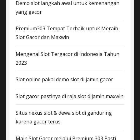
Demo slot langkah awal untuk kemenangan
yang gacor
Premium303 Tempat Terbaik untuk Meraih
Slot Gacor dan Maxwin
Mengenal Slot Tergacor di Indonesia Tahun
2023
Slot online pakai demo slot di jamin gacor
Slot gacor pastinya di raja slot dijamin maxwin
Situs nexus slot & dewa slot di ganduring
karena gacor terus
Main Slot Gacor melalui Premium 303 Pasti