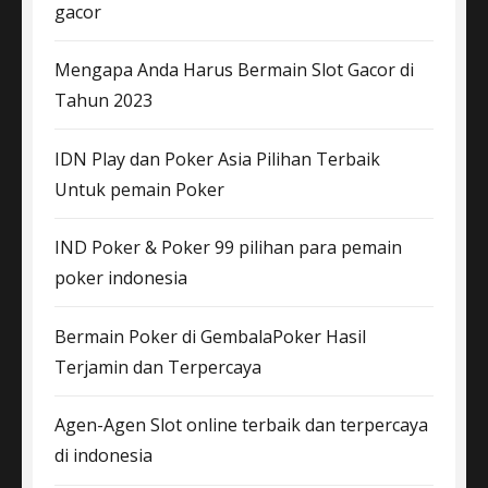
gacor
Mengapa Anda Harus Bermain Slot Gacor di
Tahun 2023
IDN Play dan Poker Asia Pilihan Terbaik
Untuk pemain Poker
IND Poker & Poker 99 pilihan para pemain
poker indonesia
Bermain Poker di GembalaPoker Hasil
Terjamin dan Terpercaya
Agen-Agen Slot online terbaik dan terpercaya
di indonesia