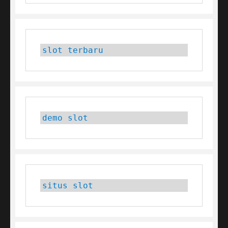
slot terbaru
demo slot
situs slot