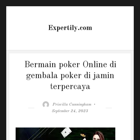
Expertily.com
Bermain poker Online di
gembala poker di jamin
terpercaya
Author
Posted
Priscilla Cunningham
on
September 24, 2023