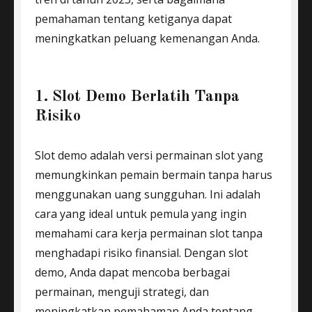
pemahaman tentang ketiganya dapat
meningkatkan peluang kemenangan Anda.
1. Slot Demo Berlatih Tanpa
Risiko
Slot demo adalah versi permainan slot yang
memungkinkan pemain bermain tanpa harus
menggunakan uang sungguhan. Ini adalah
cara yang ideal untuk pemula yang ingin
memahami cara kerja permainan slot tanpa
menghadapi risiko finansial. Dengan slot
demo, Anda dapat mencoba berbagai
permainan, menguji strategi, dan
meningkatkan pemahaman Anda tentang