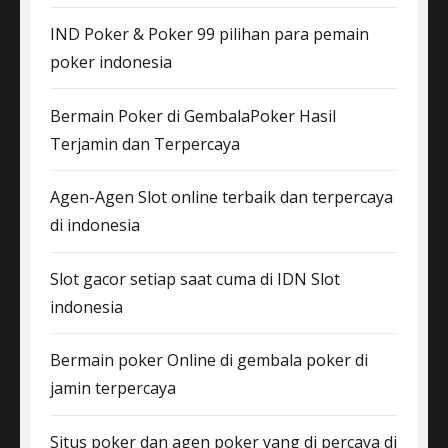
IND Poker & Poker 99 pilihan para pemain
poker indonesia
Bermain Poker di GembalaPoker Hasil
Terjamin dan Terpercaya
Agen-Agen Slot online terbaik dan terpercaya
di indonesia
Slot gacor setiap saat cuma di IDN Slot
indonesia
Bermain poker Online di gembala poker di
jamin terpercaya
Situs poker dan agen poker yang di percaya di