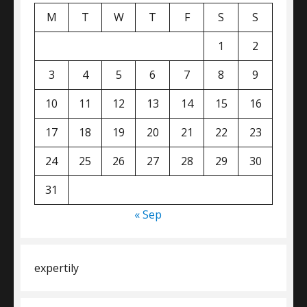
M
T
W
T
F
S
S
1
2
3
4
5
6
7
8
9
10
11
12
13
14
15
16
17
18
19
20
21
22
23
24
25
26
27
28
29
30
31
« Sep
expertily