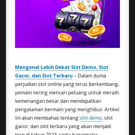
Mengenal Lebih Dekat Slot Demo, Slot
Gacor, dan Slot Terbaru
– Dalam dunia
perjudian slot online yang terus berkembang,
pemain sering mencari peluang untuk meraih
kemenangan besar dan mendapatkan
pengalaman bermain yang menghibur. Artikel
ini akan membahas tentang
slot demo
, slot
gacor, dan slot terbaru yang akan menjadi
tren di tahun 2023, serta bagaimana