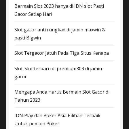
Bermain Slot 2023 hanya di IDN slot Pasti
Gacor Setiap Hari
Slot gacor anti rungkad di jamin maxwin &
pasti Bigwin
Slot Tergacor Jatuh Pada Tiga Situs Kenapa
Slot-Slot terbaru di premium303 di jamin
gacor
Mengapa Anda Harus Bermain Slot Gacor di
Tahun 2023
IDN Play dan Poker Asia Pilihan Terbaik
Untuk pemain Poker