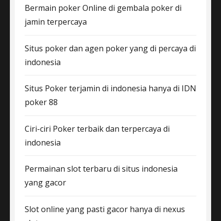
Bermain poker Online di gembala poker di
jamin terpercaya
Situs poker dan agen poker yang di percaya di
indonesia
Situs Poker terjamin di indonesia hanya di IDN
poker 88
Ciri-ciri Poker terbaik dan terpercaya di
indonesia
Permainan slot terbaru di situs indonesia
yang gacor
Slot online yang pasti gacor hanya di nexus