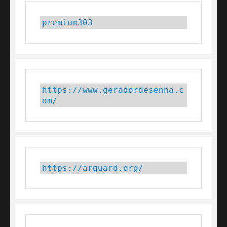
premium303
https://www.geradordesenha.c
om/
https://arguard.org/