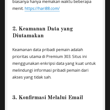
biasanya hanya memakan waktu beberapa
menit.
https://hari88.com/
2. Keamanan Data yang
Diutamakan
Keamanan data pribadi pemain adalah
prioritas utama di Premium 303. Situs ini
menggunakan enkripsi data yang kuat untuk
melindungi informasi pribadi pemain dari
akses yang tidak sah.
3. Konfirmasi Melalui Email