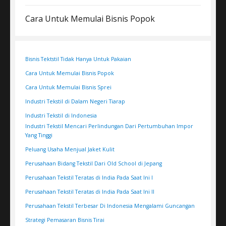
Cara Untuk Memulai Bisnis Popok
Bisnis Tektstil Tidak Hanya Untuk Pakaian
Cara Untuk Memulai Bisnis Popok
Cara Untuk Memulai Bisnis Sprei
Industri Tekstil di Dalam Negeri Tiarap
Industri Tekstil di Indonesia
Industri Tekstil Mencari Perlindungan Dari Pertumbuhan Impor
Yang Tinggi
Peluang Usaha Menjual Jaket Kulit
Perusahaan Bidang Tekstil Dari Old School di Jepang
Perusahaan Tekstil Teratas di India Pada Saat Ini I
Perusahaan Tekstil Teratas di India Pada Saat Ini II
Perusahaan Tekstil Terbesar Di Indonesia Mengalami Guncangan
Strategi Pemasaran Bisnis Tirai