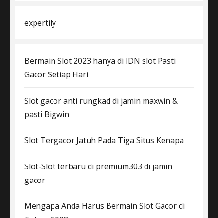
expertily
Bermain Slot 2023 hanya di IDN slot Pasti
Gacor Setiap Hari
Slot gacor anti rungkad di jamin maxwin &
pasti Bigwin
Slot Tergacor Jatuh Pada Tiga Situs Kenapa
Slot-Slot terbaru di premium303 di jamin
gacor
Mengapa Anda Harus Bermain Slot Gacor di