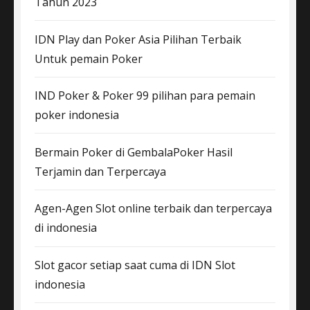
Tahun 2023
IDN Play dan Poker Asia Pilihan Terbaik
Untuk pemain Poker
IND Poker & Poker 99 pilihan para pemain
poker indonesia
Bermain Poker di GembalaPoker Hasil
Terjamin dan Terpercaya
Agen-Agen Slot online terbaik dan terpercaya
di indonesia
Slot gacor setiap saat cuma di IDN Slot
indonesia