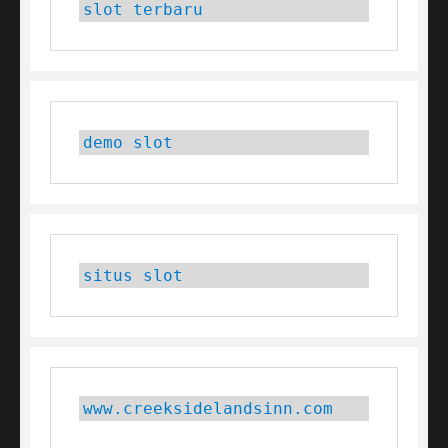
slot terbaru
demo slot
situs slot
www.creeksidelandsinn.com