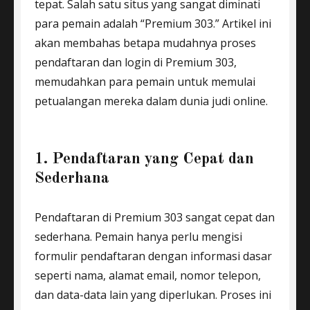
tepat. Salah satu situs yang sangat diminati
para pemain adalah “Premium 303.” Artikel ini
akan membahas betapa mudahnya proses
pendaftaran dan login di Premium 303,
memudahkan para pemain untuk memulai
petualangan mereka dalam dunia judi online.
1. Pendaftaran yang Cepat dan
Sederhana
Pendaftaran di Premium 303 sangat cepat dan
sederhana. Pemain hanya perlu mengisi
formulir pendaftaran dengan informasi dasar
seperti nama, alamat email, nomor telepon,
dan data-data lain yang diperlukan. Proses ini