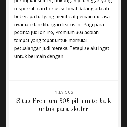
perangkat seluler, dukungan pelanggan yang
responsif, dan bonus selamat datang adalah
beberapa hal yang membuat pemain merasa
nyaman dan dihargai di situs ini. Bagi para
pecinta judi online, Premium 303 adalah
tempat yang tepat untuk memulai
petualangan judi mereka. Tetapi selalu ingat
untuk bermain dengan
Post
PREVIOUS
navigation
Previous
Situs Premium 303 pilihan terbaik
post:
untuk para slotter