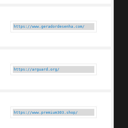
https://www.geradordesenha.com/
https://arguard.org/
https://www.premium303.shop/