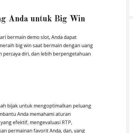
ng Anda untuk Big Win
ri bermain demo slot, Anda dapat
eraih big win saat bermain dengan uang
h percaya diri, dan lebih berpengetahuan
ah bijak untuk mengoptimalkan peluang
i membantu Anda memahami aturan
ang efektif, mengevaluasi RTP,
kan permainan favorit Anda, dan, yang