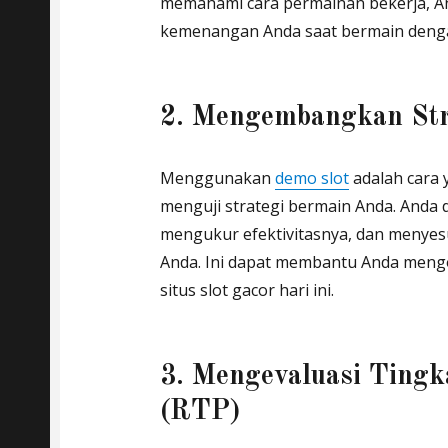
memahami cara permainan bekerja, A
kemenangan Anda saat bermain deng
2. Mengembangkan Stra
Menggunakan
demo slot
adalah cara
menguji strategi bermain Anda. Anda
mengukur efektivitasnya, dan menye
Anda. Ini dapat membantu Anda meng
situs slot gacor hari ini.
3. Mengevaluasi Ting
(RTP)