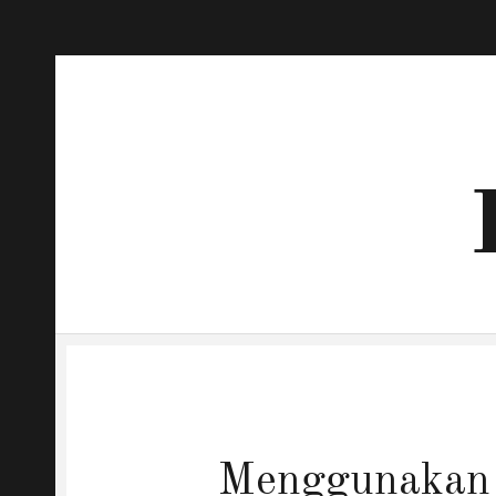
Menggunakan d