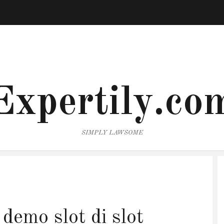
Expertily.co
SIMPLY LAWSOME
emo slot di slot