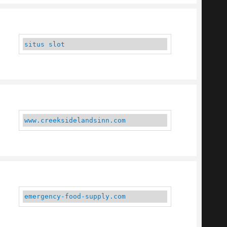
situs slot
www.creeksidelandsinn.com
emergency-food-supply.com