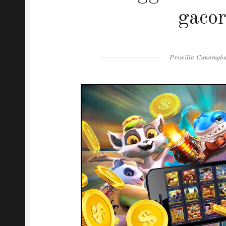
gacor
Author
Priscilla Cunningh