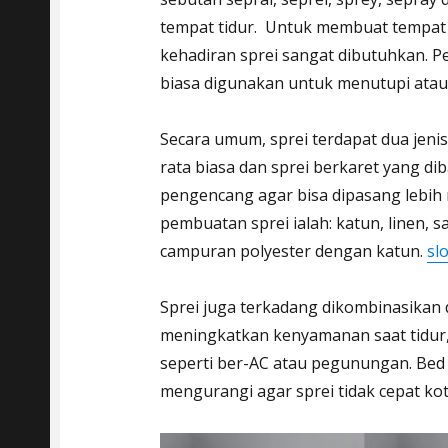
tempat tidur. Untuk membuat tempat 
kehadiran sprei sangat dibutuhkan. P
biasa digunakan untuk menutupi atau 
Secara umum, sprei terdapat dua jenis 
rata biasa dan sprei berkaret yang di
pengencang agar bisa dipasang lebih
pembuatan sprei ialah: katun, linen, s
campuran polyester dengan katun.
sl
Sprei juga terkadang dikombinasikan
meningkatkan kenyamanan saat tidur,
seperti ber-AC atau pegunungan. Bed c
mengurangi agar sprei tidak cepat ko