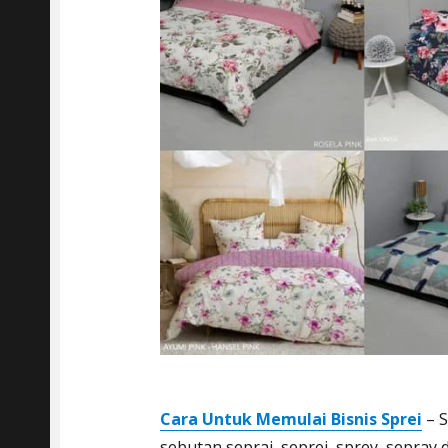
Cara Untuk Memulai Bisnis Sprei
– 
sebutan seprai, seprei, sprey, sepray