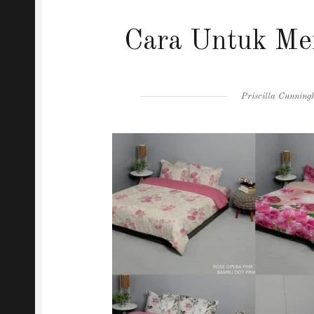
Cara Untuk Mem
Author
Priscilla Cunnin