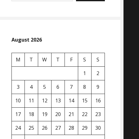
August 2026
M
T
W
T
F
S
S
1
2
3
4
5
6
7
8
9
10
11
12
13
14
15
16
17
18
19
20
21
22
23
24
25
26
27
28
29
30