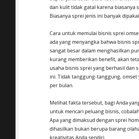
dan kulit tidak gatal karena biasanya 
Biasanya sprei jenis ini banyak dipaka
Cara untuk memulai bisnis sprei omse
ada yang menyangka bahwa bisnis sp
sangat besar dalam menghasilkan pun
kurang memberikan benefit, akan tet
usaha bisnis sprei yang berhasil dan 
ini. Tidak tanggung-tanggung, omset 
per bulan.
Melihat fakta tersebut, bagi Anda y
untuk mencari peluang bisnis, cobalah
Apa yang dimaksud dengan sprei hom
dihasilkan bukan berupa barang olaha
kreativitas Anda sendiri.