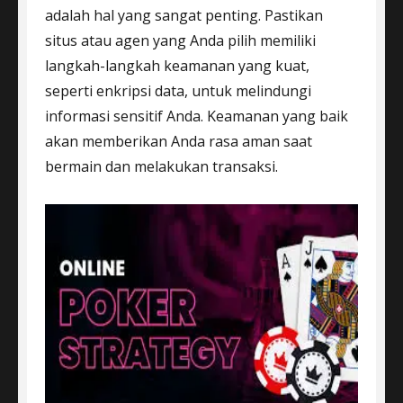
adalah hal yang sangat penting. Pastikan
situs atau agen yang Anda pilih memiliki
langkah-langkah keamanan yang kuat,
seperti enkripsi data, untuk melindungi
informasi sensitif Anda. Keamanan yang baik
akan memberikan Anda rasa aman saat
bermain dan melakukan transaksi.