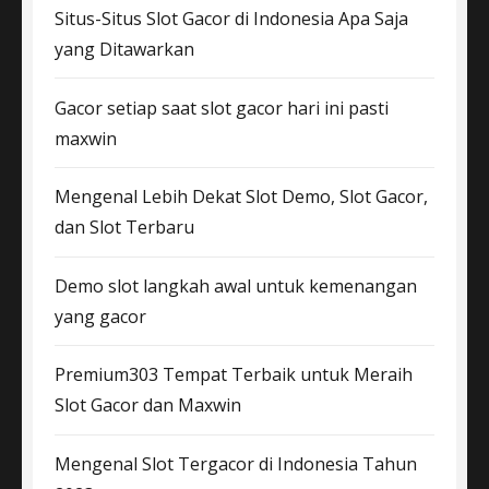
Situs-Situs Slot Gacor di Indonesia Apa Saja
yang Ditawarkan
Gacor setiap saat slot gacor hari ini pasti
maxwin
Mengenal Lebih Dekat Slot Demo, Slot Gacor,
dan Slot Terbaru
Demo slot langkah awal untuk kemenangan
yang gacor
Premium303 Tempat Terbaik untuk Meraih
Slot Gacor dan Maxwin
Mengenal Slot Tergacor di Indonesia Tahun