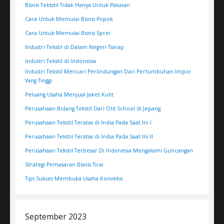
Bisnis Tektstil Tidak Hanya Untuk Pakaian
Cara Untuk Memulai Bisnis Popok
Cara Untuk Memulai Bisnis Sprei
Industri Tekstil di Dalam Negeri Tiarap
Industri Tekstil di Indonesia
Industri Tekstil Mencari Perlindungan Dari Pertumbuhan Impor
Yang Tinggi
Peluang Usaha Menjual Jaket Kulit
Perusahaan Bidang Tekstil Dari Old School di Jepang
Perusahaan Tekstil Teratas di India Pada Saat Ini I
Perusahaan Tekstil Teratas di India Pada Saat Ini II
Perusahaan Tekstil Terbesar Di Indonesia Mengalami Guncangan
Strategi Pemasaran Bisnis Tirai
Tips Sukses Membuka Usaha Konveksi
September 2023