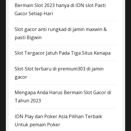
Bermain Slot 2023 hanya di IDN slot Pasti
Gacor Setiap Hari
Slot gacor anti rungkad di jamin maxwin &
pasti Bigwin
Slot Tergacor Jatuh Pada Tiga Situs Kenapa
Slot-Slot terbaru di premium303 di jamin
gacor
Mengapa Anda Harus Bermain Slot Gacor di
Tahun 2023
IDN Play dan Poker Asia Pilihan Terbaik
Untuk pemain Poker