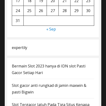
17
18
19
20
21
22
23
24
25
26
27
28
29
30
31
« Sep
expertily
Bermain Slot 2023 hanya di IDN slot Pasti
Gacor Setiap Hari
Slot gacor anti rungkad di jamin maxwin &
pasti Bigwin
Slot Tergacor Jatuh Pada Tiga Situs Kenapa