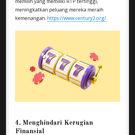
memilih yang memiliki RTP tertinggi,
meningkatkan peluang mereka meraih
kemenangan.
https://www.century2.org/
4. Menghindari Kerugian
Finansial