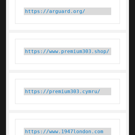
https://arguard.org/
https://www.premium303.shop/
https://premium303.cymru/
https://www.1947london.com