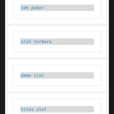
idn poker
slot terbaru
demo slot
situs slot