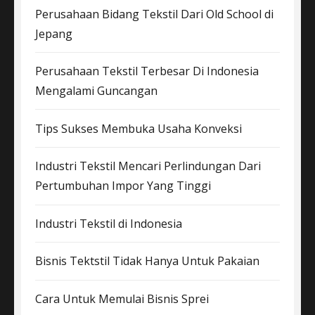
Perusahaan Bidang Tekstil Dari Old School di
Jepang
Perusahaan Tekstil Terbesar Di Indonesia
Mengalami Guncangan
Tips Sukses Membuka Usaha Konveksi
Industri Tekstil Mencari Perlindungan Dari
Pertumbuhan Impor Yang Tinggi
Industri Tekstil di Indonesia
Bisnis Tektstil Tidak Hanya Untuk Pakaian
Cara Untuk Memulai Bisnis Sprei