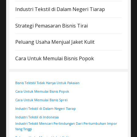
Industri Tekstil di Dalam Negeri Tiarap
Strategi Pemasaran Bisnis Tirai
Peluang Usaha Menjual Jaket Kulit
Cara Untuk Memulai Bisnis Popok
Bisnis Tektstil Tidak Hanya Untuk Pakaian
Cara Untuk Memulai Bisnis Popok
Cara Untuk Memulai Bisnis Sprei
Industri Tekstil di Dalam Negeri Tiarap
Industri Tekstil di Indonesia
Industri Tekstil Mencari Perlindungan Dari Pertumbuhan Impor
Yang Tinggi