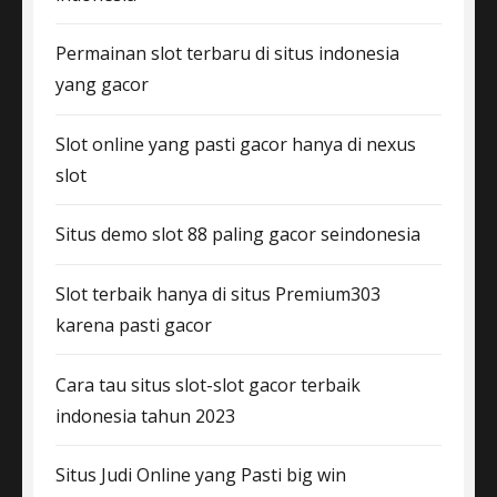
Permainan slot terbaru di situs indonesia
yang gacor
Slot online yang pasti gacor hanya di nexus
slot
Situs demo slot 88 paling gacor seindonesia
Slot terbaik hanya di situs Premium303
karena pasti gacor
Cara tau situs slot-slot gacor terbaik
indonesia tahun 2023
Situs Judi Online yang Pasti big win