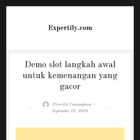
Expertily.com
Demo slot langkah awal
untuk kemenangan yang
gacor
Author
Posted
Priscilla Cunningham
on
September 23, 2023