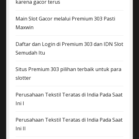
karena gacor terus
Main Slot Gacor melalui Premium 303 Pasti
Maxwin
Daftar dan Login di Premium 303 dan IDN Slot
Semudah Itu
Situs Premium 303 pilihan terbaik untuk para
slotter
Perusahaan Tekstil Teratas di India Pada Saat
Ini I
Perusahaan Tekstil Teratas di India Pada Saat
Ini II