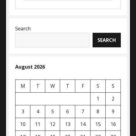
Search
SEARCH
August 2026
M
T
W
T
F
S
S
1
2
3
4
5
6
7
8
9
10
11
12
13
14
15
16