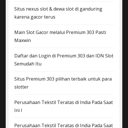
Situs nexus slot & dewa slot di ganduring
karena gacor terus
Main Slot Gacor melalui Premium 303 Pasti
Maxwin
Daftar dan Login di Premium 303 dan IDN Slot
Semudah Itu
Situs Premium 303 pilihan terbaik untuk para
slotter
Perusahaan Tekstil Teratas di India Pada Saat
Ini I
Perusahaan Tekstil Teratas di India Pada Saat