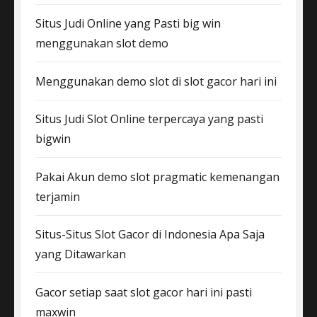
Situs Judi Online yang Pasti big win
menggunakan slot demo
Menggunakan demo slot di slot gacor hari ini
Situs Judi Slot Online terpercaya yang pasti
bigwin
Pakai Akun demo slot pragmatic kemenangan
terjamin
Situs-Situs Slot Gacor di Indonesia Apa Saja
yang Ditawarkan
Gacor setiap saat slot gacor hari ini pasti
maxwin