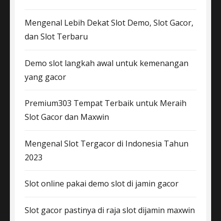
Mengenal Lebih Dekat Slot Demo, Slot Gacor,
dan Slot Terbaru
Demo slot langkah awal untuk kemenangan
yang gacor
Premium303 Tempat Terbaik untuk Meraih
Slot Gacor dan Maxwin
Mengenal Slot Tergacor di Indonesia Tahun
2023
Slot online pakai demo slot di jamin gacor
Slot gacor pastinya di raja slot dijamin maxwin