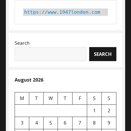
https://www.1947london.com
Search
SEARCH
August 2026
M
T
W
T
F
S
S
1
2
3
4
5
6
7
8
9