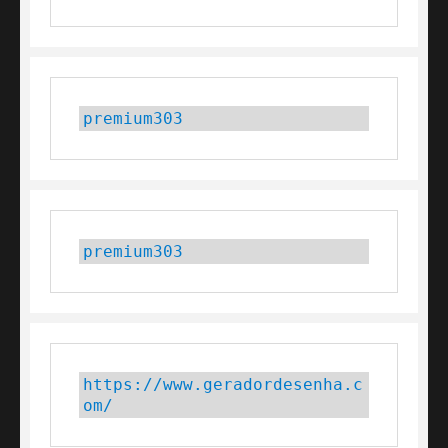
premium303
premium303
https://www.geradordesenha.c
om/