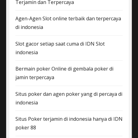
Terjamin dan Terpercaya
Agen-Agen Slot online terbaik dan terpercaya
di indonesia
Slot gacor setiap saat cuma di IDN Slot
indonesia
Bermain poker Online di gembala poker di
jamin terpercaya
Situs poker dan agen poker yang di percaya di
indonesia
Situs Poker terjamin di indonesia hanya di IDN
poker 88