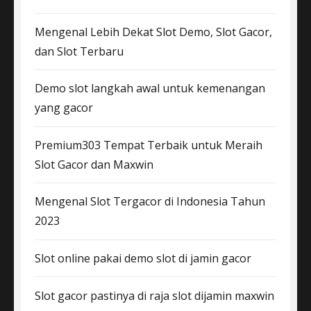
Mengenal Lebih Dekat Slot Demo, Slot Gacor,
dan Slot Terbaru
Demo slot langkah awal untuk kemenangan
yang gacor
Premium303 Tempat Terbaik untuk Meraih
Slot Gacor dan Maxwin
Mengenal Slot Tergacor di Indonesia Tahun
2023
Slot online pakai demo slot di jamin gacor
Slot gacor pastinya di raja slot dijamin maxwin