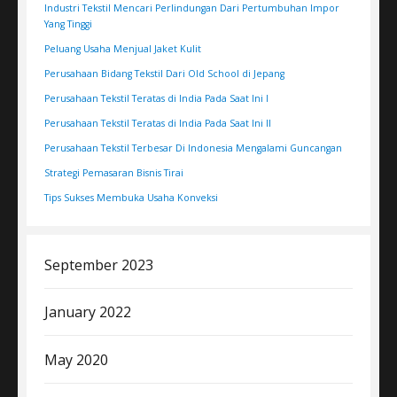
Industri Tekstil Mencari Perlindungan Dari Pertumbuhan Impor
Yang Tinggi
Peluang Usaha Menjual Jaket Kulit
Perusahaan Bidang Tekstil Dari Old School di Jepang
Perusahaan Tekstil Teratas di India Pada Saat Ini I
Perusahaan Tekstil Teratas di India Pada Saat Ini II
Perusahaan Tekstil Terbesar Di Indonesia Mengalami Guncangan
Strategi Pemasaran Bisnis Tirai
Tips Sukses Membuka Usaha Konveksi
September 2023
January 2022
May 2020