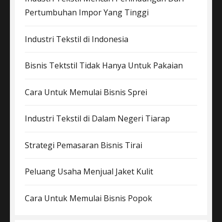
Pertumbuhan Impor Yang Tinggi
Industri Tekstil di Indonesia
Bisnis Tektstil Tidak Hanya Untuk Pakaian
Cara Untuk Memulai Bisnis Sprei
Industri Tekstil di Dalam Negeri Tiarap
Strategi Pemasaran Bisnis Tirai
Peluang Usaha Menjual Jaket Kulit
Cara Untuk Memulai Bisnis Popok