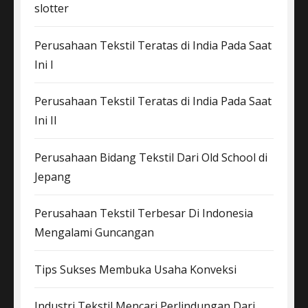
slotter
Perusahaan Tekstil Teratas di India Pada Saat
Ini I
Perusahaan Tekstil Teratas di India Pada Saat
Ini II
Perusahaan Bidang Tekstil Dari Old School di
Jepang
Perusahaan Tekstil Terbesar Di Indonesia
Mengalami Guncangan
Tips Sukses Membuka Usaha Konveksi
Industri Tekstil Mencari Perlindungan Dari