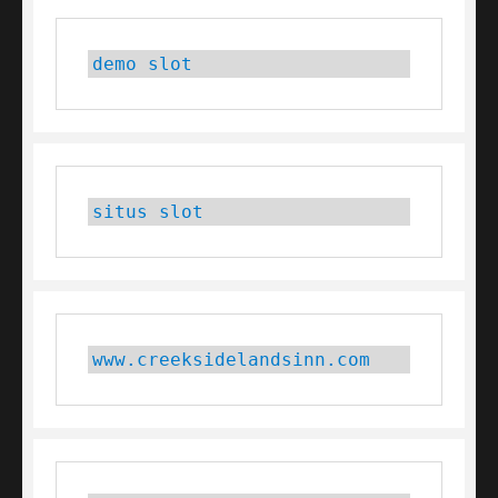
demo slot
situs slot
www.creeksidelandsinn.com