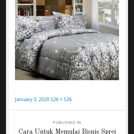
Posted
Full
January 3, 2020
526 × 526
on
size
Post
PUBLISHED IN
navigation
Cara Untuk Memulai Bisnis Sprei