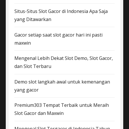
Situs-Situs Slot Gacor di Indonesia Apa Saja
yang Ditawarkan
Gacor setiap saat slot gacor hari ini pasti
maxwin
Mengenal Lebih Dekat Slot Demo, Slot Gacor,
dan Slot Terbaru
Demo slot langkah awal untuk kemenangan
yang gacor
Premium303 Tempat Terbaik untuk Meraih
Slot Gacor dan Maxwin
Mengenal Slot Tergacor di Indonesia Tahun