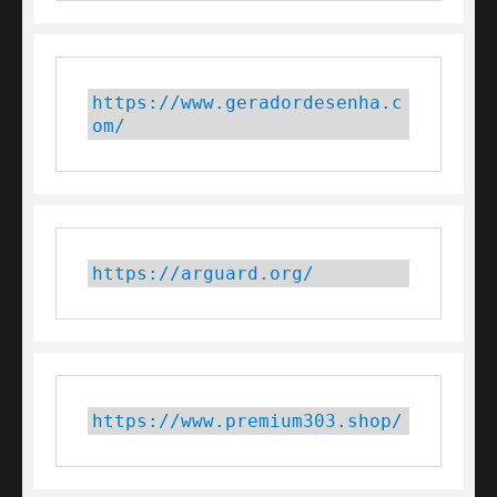
https://www.geradordesenha.c
om/
https://arguard.org/
https://www.premium303.shop/