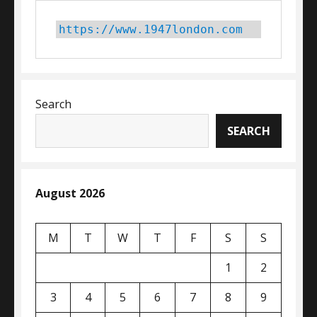
https://www.1947london.com
Search
SEARCH
August 2026
M
T
W
T
F
S
S
1
2
3
4
5
6
7
8
9