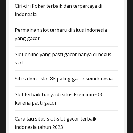
Ciri-ciri Poker terbaik dan terpercaya di
indonesia
Permainan slot terbaru di situs indonesia
yang gacor
Slot online yang pasti gacor hanya di nexus
slot
Situs demo slot 88 paling gacor seindonesia
Slot terbaik hanya di situs Premium303
karena pasti gacor
Cara tau situs slot-slot gacor terbaik
indonesia tahun 2023