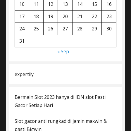
10
11
12
13
14
15
16
17
18
19
20
21
22
23
24
25
26
27
28
29
30
31
« Sep
expertily
Bermain Slot 2023 hanya di IDN slot Pasti
Gacor Setiap Hari
Slot gacor anti rungkad di jamin maxwin &
pasti Bigwin