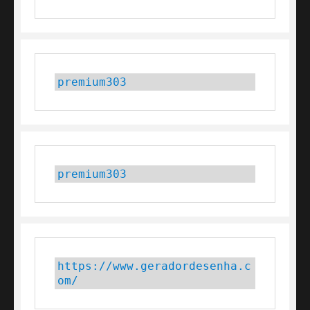
premium303
premium303
https://www.geradordesenha.c
om/