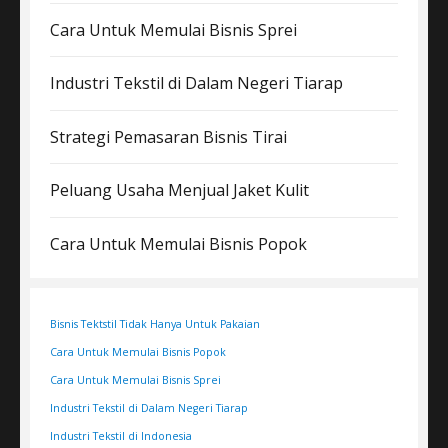
Cara Untuk Memulai Bisnis Sprei
Industri Tekstil di Dalam Negeri Tiarap
Strategi Pemasaran Bisnis Tirai
Peluang Usaha Menjual Jaket Kulit
Cara Untuk Memulai Bisnis Popok
Bisnis Tektstil Tidak Hanya Untuk Pakaian
Cara Untuk Memulai Bisnis Popok
Cara Untuk Memulai Bisnis Sprei
Industri Tekstil di Dalam Negeri Tiarap
Industri Tekstil di Indonesia