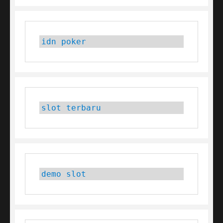
idn poker
slot terbaru
demo slot