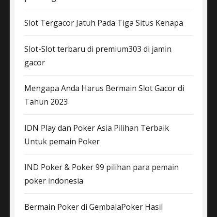
Slot Tergacor Jatuh Pada Tiga Situs Kenapa
Slot-Slot terbaru di premium303 di jamin
gacor
Mengapa Anda Harus Bermain Slot Gacor di
Tahun 2023
IDN Play dan Poker Asia Pilihan Terbaik
Untuk pemain Poker
IND Poker & Poker 99 pilihan para pemain
poker indonesia
Bermain Poker di GembalaPoker Hasil