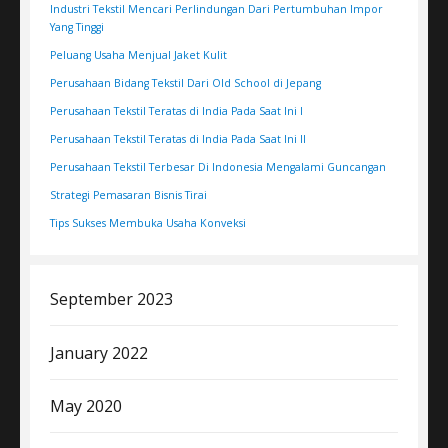
Industri Tekstil Mencari Perlindungan Dari Pertumbuhan Impor
Yang Tinggi
Peluang Usaha Menjual Jaket Kulit
Perusahaan Bidang Tekstil Dari Old School di Jepang
Perusahaan Tekstil Teratas di India Pada Saat Ini I
Perusahaan Tekstil Teratas di India Pada Saat Ini II
Perusahaan Tekstil Terbesar Di Indonesia Mengalami Guncangan
Strategi Pemasaran Bisnis Tirai
Tips Sukses Membuka Usaha Konveksi
September 2023
January 2022
May 2020