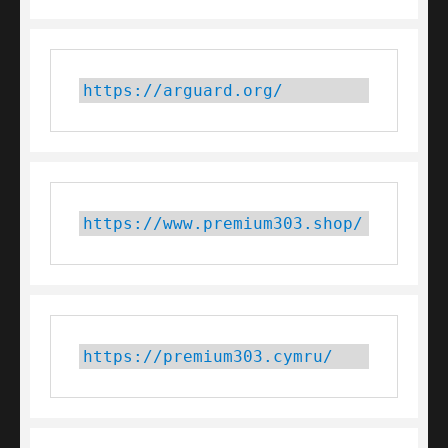
https://arguard.org/
https://www.premium303.shop/
https://premium303.cymru/