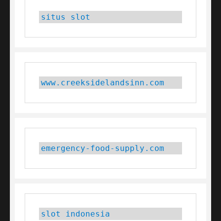
situs slot
www.creeksidelandsinn.com
emergency-food-supply.com
slot indonesia