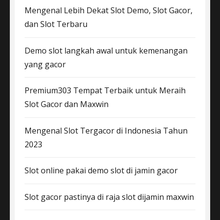
Mengenal Lebih Dekat Slot Demo, Slot Gacor,
dan Slot Terbaru
Demo slot langkah awal untuk kemenangan
yang gacor
Premium303 Tempat Terbaik untuk Meraih
Slot Gacor dan Maxwin
Mengenal Slot Tergacor di Indonesia Tahun
2023
Slot online pakai demo slot di jamin gacor
Slot gacor pastinya di raja slot dijamin maxwin