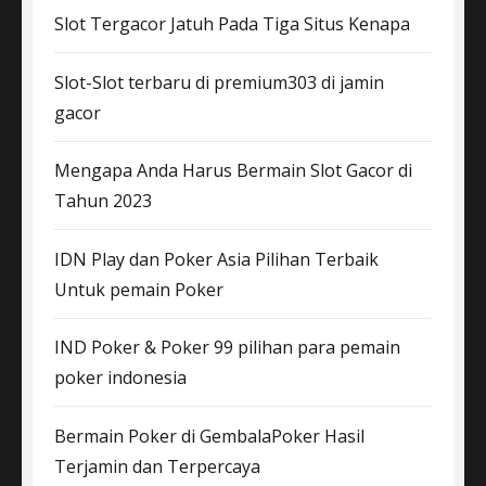
Slot Tergacor Jatuh Pada Tiga Situs Kenapa
Slot-Slot terbaru di premium303 di jamin
gacor
Mengapa Anda Harus Bermain Slot Gacor di
Tahun 2023
IDN Play dan Poker Asia Pilihan Terbaik
Untuk pemain Poker
IND Poker & Poker 99 pilihan para pemain
poker indonesia
Bermain Poker di GembalaPoker Hasil
Terjamin dan Terpercaya