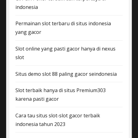
indonesia
Permainan slot terbaru di situs indonesia
yang gacor
Slot online yang pasti gacor hanya di nexus
slot
Situs demo slot 88 paling gacor seindonesia
Slot terbaik hanya di situs Premium303
karena pasti gacor
Cara tau situs slot-slot gacor terbaik
indonesia tahun 2023