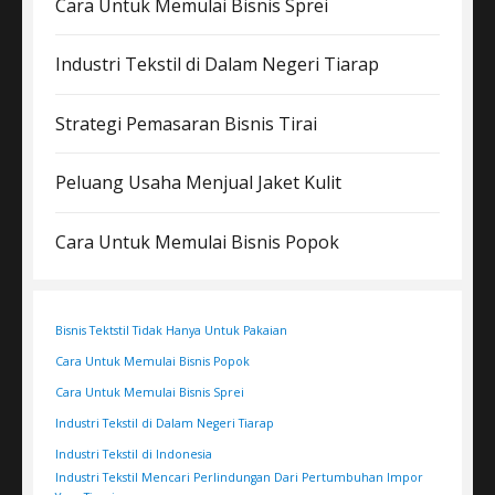
Cara Untuk Memulai Bisnis Sprei
Industri Tekstil di Dalam Negeri Tiarap
Strategi Pemasaran Bisnis Tirai
Peluang Usaha Menjual Jaket Kulit
Cara Untuk Memulai Bisnis Popok
Bisnis Tektstil Tidak Hanya Untuk Pakaian
Cara Untuk Memulai Bisnis Popok
Cara Untuk Memulai Bisnis Sprei
Industri Tekstil di Dalam Negeri Tiarap
Industri Tekstil di Indonesia
Industri Tekstil Mencari Perlindungan Dari Pertumbuhan Impor