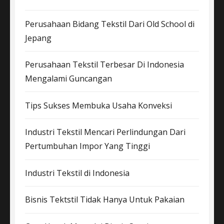
Perusahaan Bidang Tekstil Dari Old School di
Jepang
Perusahaan Tekstil Terbesar Di Indonesia
Mengalami Guncangan
Tips Sukses Membuka Usaha Konveksi
Industri Tekstil Mencari Perlindungan Dari
Pertumbuhan Impor Yang Tinggi
Industri Tekstil di Indonesia
Bisnis Tektstil Tidak Hanya Untuk Pakaian