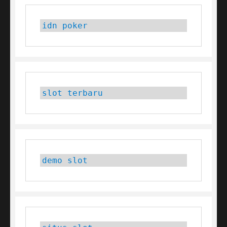
idn poker
slot terbaru
demo slot