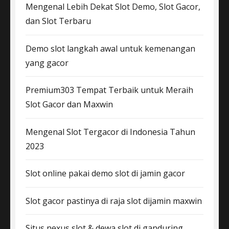
Mengenal Lebih Dekat Slot Demo, Slot Gacor,
dan Slot Terbaru
Demo slot langkah awal untuk kemenangan
yang gacor
Premium303 Tempat Terbaik untuk Meraih
Slot Gacor dan Maxwin
Mengenal Slot Tergacor di Indonesia Tahun
2023
Slot online pakai demo slot di jamin gacor
Slot gacor pastinya di raja slot dijamin maxwin
Situs nexus slot & dewa slot di ganduring