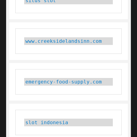
situs slot
www.creeksidelandsinn.com
emergency-food-supply.com
slot indonesia