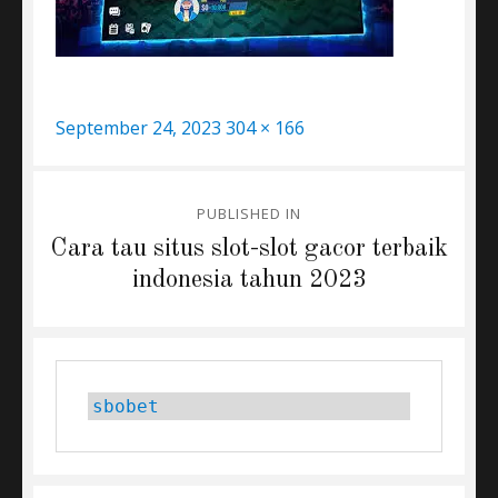
Posted
Full
September 24, 2023
304 × 166
on
size
Post
PUBLISHED IN
navigation
Cara tau situs slot-slot gacor terbaik
indonesia tahun 2023
sbobet