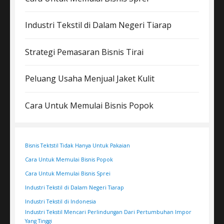
Industri Tekstil di Dalam Negeri Tiarap
Strategi Pemasaran Bisnis Tirai
Peluang Usaha Menjual Jaket Kulit
Cara Untuk Memulai Bisnis Popok
Bisnis Tektstil Tidak Hanya Untuk Pakaian
Cara Untuk Memulai Bisnis Popok
Cara Untuk Memulai Bisnis Sprei
Industri Tekstil di Dalam Negeri Tiarap
Industri Tekstil di Indonesia
Industri Tekstil Mencari Perlindungan Dari Pertumbuhan Impor
Yang Tinggi