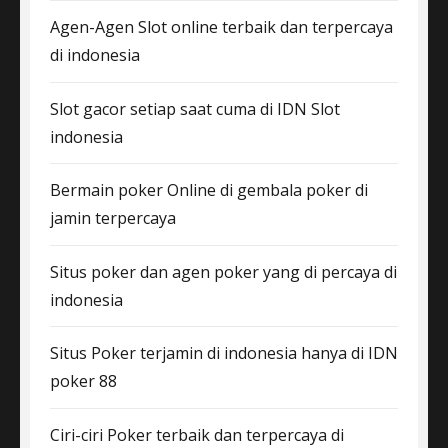
Agen-Agen Slot online terbaik dan terpercaya
di indonesia
Slot gacor setiap saat cuma di IDN Slot
indonesia
Bermain poker Online di gembala poker di
jamin terpercaya
Situs poker dan agen poker yang di percaya di
indonesia
Situs Poker terjamin di indonesia hanya di IDN
poker 88
Ciri-ciri Poker terbaik dan terpercaya di