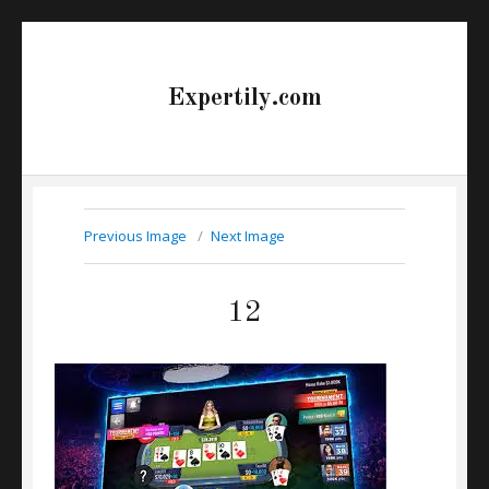
Expertily.com
Previous Image
Next Image
12