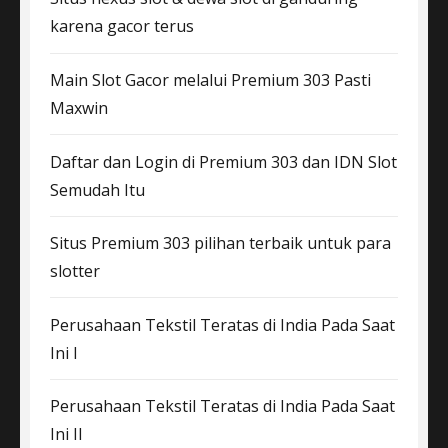
karena gacor terus
Main Slot Gacor melalui Premium 303 Pasti
Maxwin
Daftar dan Login di Premium 303 dan IDN Slot
Semudah Itu
Situs Premium 303 pilihan terbaik untuk para
slotter
Perusahaan Tekstil Teratas di India Pada Saat
Ini I
Perusahaan Tekstil Teratas di India Pada Saat
Ini II