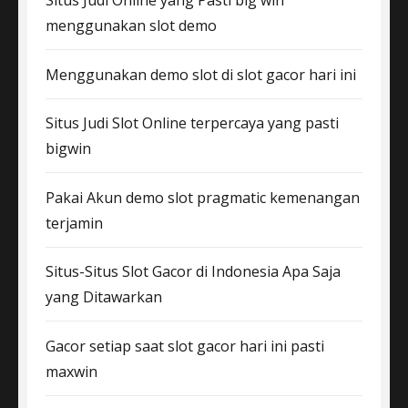
Situs Judi Online yang Pasti big win
menggunakan slot demo
Menggunakan demo slot di slot gacor hari ini
Situs Judi Slot Online terpercaya yang pasti
bigwin
Pakai Akun demo slot pragmatic kemenangan
terjamin
Situs-Situs Slot Gacor di Indonesia Apa Saja
yang Ditawarkan
Gacor setiap saat slot gacor hari ini pasti
maxwin