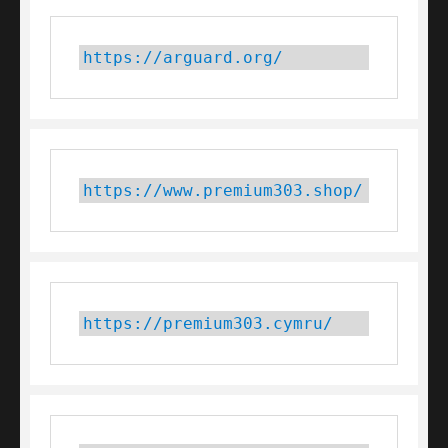
https://arguard.org/
https://www.premium303.shop/
https://premium303.cymru/